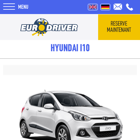
MENU
RESERVE
MAINTENANT
ACCUEIL
HYUNDAI I10
VÉHICULES
COMMENTAIRES
QUI SOMMES-NOUS
F.A.Q