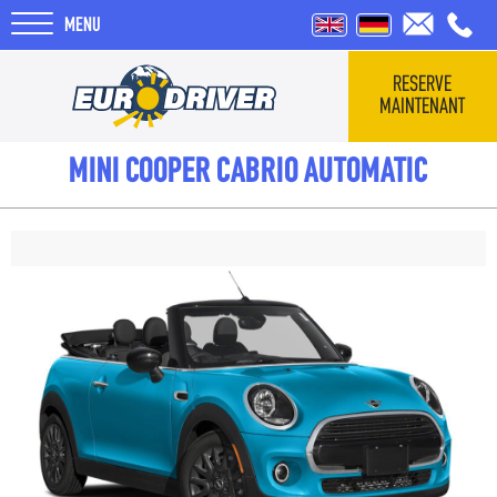
MENU
RESERVE
MAINTENANT
ACCUEIL
MINI COOPER CABRIO AUTOMATIC
VÉHICULES
COMMENTAIRES
QUI SOMMES-NOUS
F.A.Q