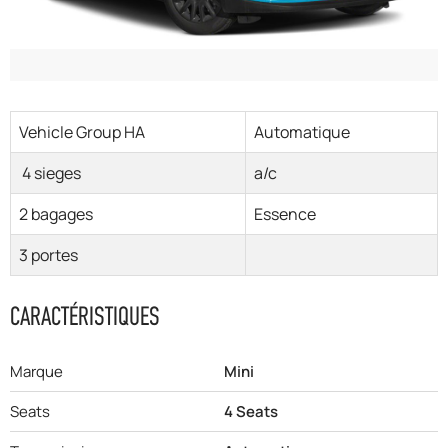
Vehicle Group HA
Automatique
4 sieges
a/c
2 bagages
Essence
3 portes
CARACTÉRISTIQUES
Marque
Mini
Seats
4 Seats