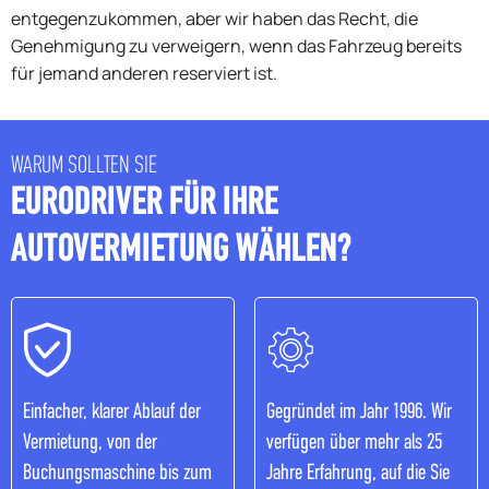
entgegenzukommen, aber wir haben das Recht, die
Genehmigung zu verweigern, wenn das Fahrzeug bereits
für jemand anderen reserviert ist.
WARUM SOLLTEN SIE
EURODRIVER FÜR IHRE
AUTOVERMIETUNG WÄHLEN?
Einfacher, klarer Ablauf der
Gegründet im Jahr 1996. Wir
Vermietung, von der
verfügen über mehr als 25
Buchungsmaschine bis zum
Jahre Erfahrung, auf die Sie